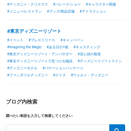
#ディズニー・クリスマス
#パレード/ショー
#キャラクター関連
#メニュー/レストラン
#グッズ/商品店舗
#アトラクション
#東京ディズニーリゾート
#イベント
#プレスリリース
#キャンペーン
#Imagining the Magic
#ある日の1枚
#キャスティング
#東京ディズニーリゾート・アンバサダー
#花と緑の散策
#東京ディズニーリゾートで見つける物語
#ディズニーリゾートライン
#ディズニーホテル
#バケーションパッケージ
#ファンダフルディズニー
#クイズ
#ウォルト・ディズニー
ブログ内検索
調べたい単語を入力して検索してください