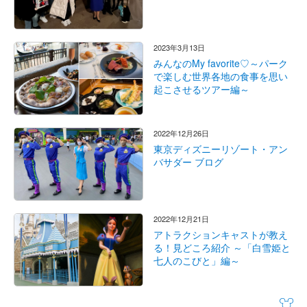
2023年3月13日
みんなのMy favorite♡～パーク
で楽しむ世界各地の食事を思い
起こさせるツアー編～
2022年12月26日
東京ディズニーリゾート・アン
バサダー ブログ
2022年12月21日
アトラクションキャストが教え
る！見どころ紹介 ～「白雪姫と
七人のこびと」編～