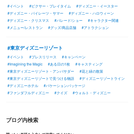
#イベント
#ピクサー・プレイタイム
#ディズニー・イースター
#ディズニー・パイレーツ・サマー
#ディズニー・ハロウィーン
#ディズニー・クリスマス
#パレード/ショー
#キャラクター関連
#メニュー/レストラン
#グッズ/商品店舗
#アトラクション
#東京ディズニーリゾート
#イベント
#プレスリリース
#キャンペーン
#Imagining the Magic
#ある日の1枚
#キャスティング
#東京ディズニーリゾート・アンバサダー
#花と緑の散策
#東京ディズニーリゾートで見つける物語
#ディズニーリゾートライン
#ディズニーホテル
#バケーションパッケージ
#ファンダフルディズニー
#クイズ
#ウォルト・ディズニー
ブログ内検索