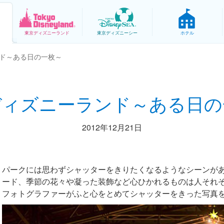
東京
ディズニーランド
東京
ディズニーシー
ホテル
ド～ある日の一枚～
ディズニーランド～ある日の
2012年12月21日
パークには思わずシャッターをきりたくなるようなシーンが
ード、季節の花々や凝った装飾など心ひかれるものは人それ
フォトグラファーがふと心をとめてシャッターをきった写真