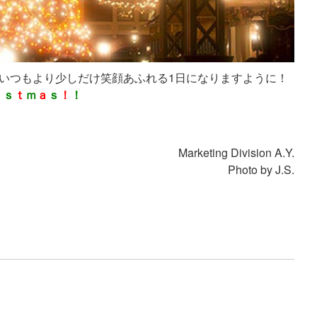
いつもより少しだけ笑顔あふれる1日になりますように！
ｉ
ｓ
ｔ
ｍ
ａ
ｓ
！
！
Marketing Division A.Y.
Photo by J.S.