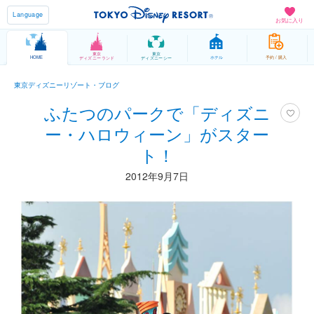
Language
お気に入り
東京
東京
HOME
ホテル
予約 / 購入
ディズニーランド
ディズニーシー
東京ディズニーリゾート・ブログ
ふたつのパークで「ディズニ
ー・ハロウィーン」がスター
ト！
2012年9月7日