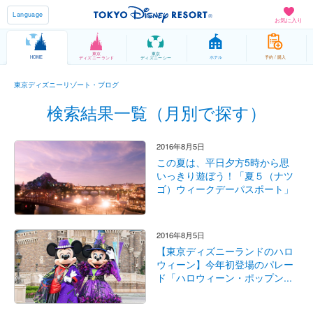
Language
お気に入り
東京
東京
HOME
ホテル
予約 / 購入
ディズニーランド
ディズニーシー
東京ディズニーリゾート・ブログ
検索結果一覧（月別で探す）
2016年8月5日
この夏は、平日夕方5時から思
いっきり遊ぼう！「夏５（ナツ
ゴ）ウィークデーパスポート」
2016年8月5日
【東京ディズニーランドのハロ
ウィーン】今年初登場のパレー
ド「ハロウィーン・ポップン...