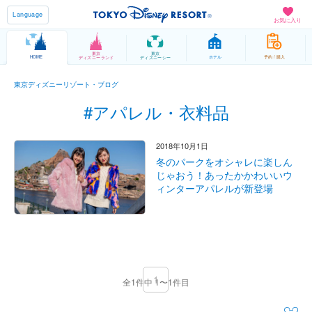
Language
お気に入り
東京
東京
HOME
ホテル
予約 / 購入
ディズニーランド
ディズニーシー
東京ディズニーリゾート・ブログ
#アパレル・衣料品
2018年10月1日
冬のパークをオシャレに楽しん
じゃおう！あったかかわいいウ
ィンターアパレルが新登場
1
全1件中 1〜1件目