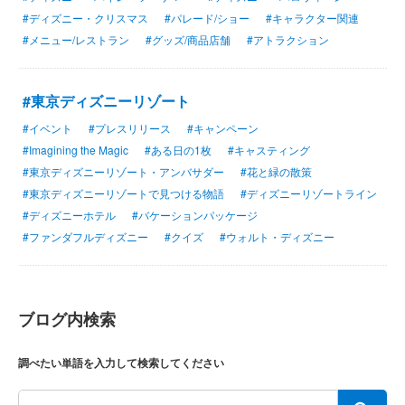
#ディズニー・クリスマス
#パレード/ショー
#キャラクター関連
#メニュー/レストラン
#グッズ/商品店舗
#アトラクション
#東京ディズニーリゾート
#イベント
#プレスリリース
#キャンペーン
#Imagining the Magic
#ある日の1枚
#キャスティング
#東京ディズニーリゾート・アンバサダー
#花と緑の散策
#東京ディズニーリゾートで見つける物語
#ディズニーリゾートライン
#ディズニーホテル
#バケーションパッケージ
#ファンダフルディズニー
#クイズ
#ウォルト・ディズニー
ブログ内検索
調べたい単語を入力して検索してください