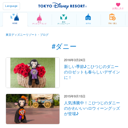
Language
お気に入り
東京
東京
HOME
ホテル
予約 / 購入
ディズニーランド
ディズニーシー
東京ディズニーリゾート・ブログ
#ダニー
2016年3月24日
新しい季節♪こひつじのダニー
のロゼットも春らしいデザイン
に！
2015年9月15日
人気沸騰中！こひつじのダニー
のかわいいハロウィーングッズ
が登場♪