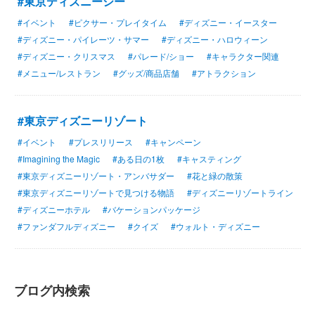
#東京ディズニーシー
#イベント
#ピクサー・プレイタイム
#ディズニー・イースター
#ディズニー・パイレーツ・サマー
#ディズニー・ハロウィーン
#ディズニー・クリスマス
#パレード/ショー
#キャラクター関連
#メニュー/レストラン
#グッズ/商品店舗
#アトラクション
#東京ディズニーリゾート
#イベント
#プレスリリース
#キャンペーン
#Imagining the Magic
#ある日の1枚
#キャスティング
#東京ディズニーリゾート・アンバサダー
#花と緑の散策
#東京ディズニーリゾートで見つける物語
#ディズニーリゾートライン
#ディズニーホテル
#バケーションパッケージ
#ファンダフルディズニー
#クイズ
#ウォルト・ディズニー
ブログ内検索