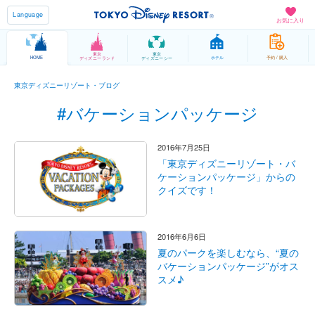
Language
お気に入り
東京
東京
HOME
ホテル
予約 / 購入
ディズニーランド
ディズニーシー
東京ディズニーリゾート・ブログ
#バケーションパッケージ
2016年7月25日
「東京ディズニーリゾート・バ
ケーションパッケージ」からの
クイズです！
2016年6月6日
夏のパークを楽しむなら、“夏の
バケーションパッケージ”がオス
スメ♪