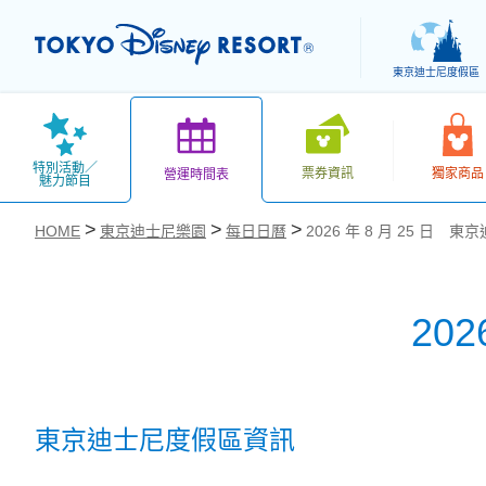
東京迪士尼度假區
特別活動／
票券資訊
獨家商品
營運時間表
魅力節目
HOME
東京迪士尼樂園
每日日曆
2026 年 8 月 25 日 
20
お気に入り
東京迪士尼度假區資訊