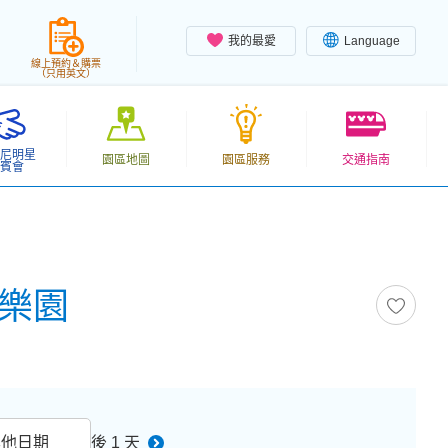
我的最愛
Language
線上預約＆購票
（只用英文）
尼明星
園區地圖
園區服務
交通指南
賓會
尼樂園
其他日期
後 1 天