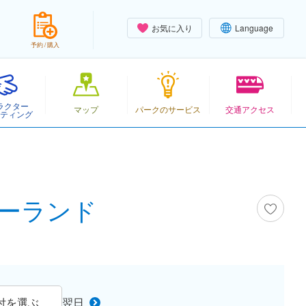
お気に入り
Language
予約 / 購入
ラクター
マップ
パークのサービス
交通アクセス
ティング
ズニーランド
付を選ぶ
翌日