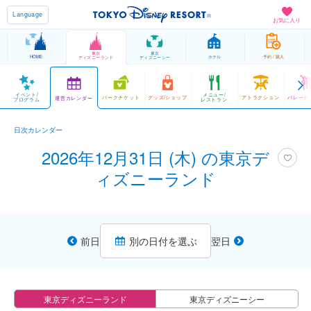
Language
お気に入り
東京
東京
HOME
ホテル
予約 / 購入
ディズニーランド
ディズニーシー
イベント/
メニュー/
パークチケット
グッズ/ショップ
アトラクション
パレード
運営カレンダー
プログラム
レストラン
日次カレンダー
2026年12月31日 (木) の東京デ
ィズニーランド
前日
別の日付を選ぶ
翌日
東京ディズニーランド
東京ディズニーシー