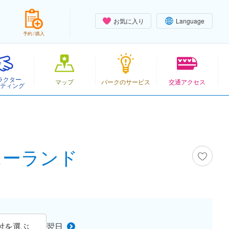
お気に入り
Language
予約 / 購入
ラクター
マップ
パークのサービス
交通アクセス
ティング
ズニーランド
付を選ぶ
翌日