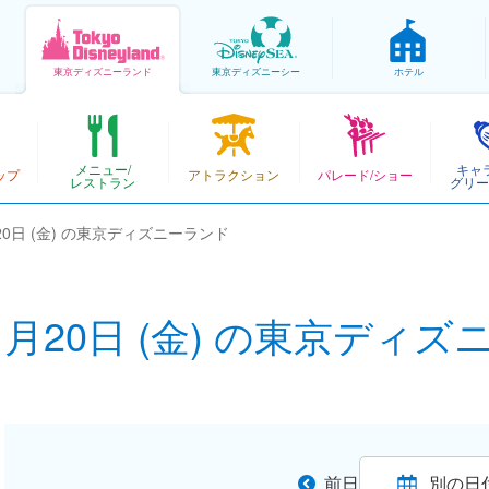
東京
ディズニーランド
東京
ディズニーシー
ホテル
メニュー/
キャ
ップ
アトラクション
パレード/ショー
レストラン
グリー
月20日 (金) の東京ディズニーランド
11月20日 (金) の東京ディ
前日
別の日