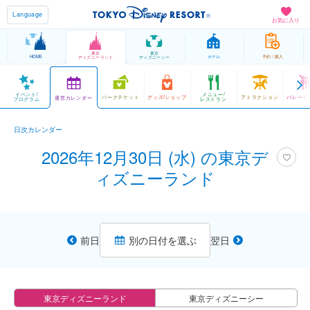
Language
お気に入り
東京
東京
HOME
ホテル
予約 / 購入
ディズニーランド
ディズニーシー
イベント/
メニュー/
パークチケット
グッズ/ショップ
アトラクション
パレード
運営カレンダー
プログラム
レストラン
日次カレンダー
2026年12月30日 (水) の東京デ
ィズニーランド
前日
別の日付を選ぶ
翌日
東京ディズニーランド
東京ディズニーシー