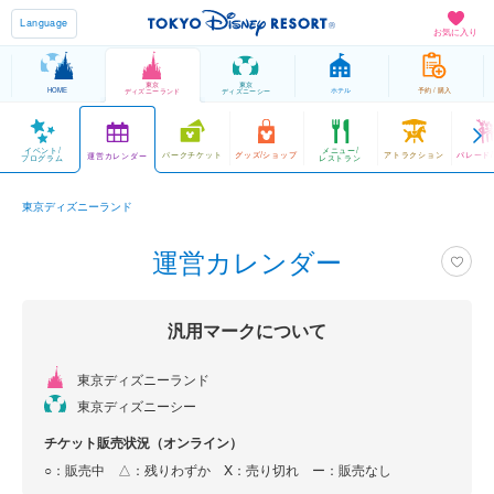
Language
お気に入り
東京
東京
HOME
ホテル
予約 / 購入
ディズニーランド
ディズニーシー
イベント/
メニュー/
パークチケット
グッズ/ショップ
アトラクション
パレード
運営カレンダー
プログラム
レストラン
東京ディズニーランド
運営カレンダー
汎用マークについて
東京ディズニーランド
東京ディズニーシー
チケット販売状況（オンライン）
○：販売中 △：残りわずか
X：売り切れ
ー：販売なし