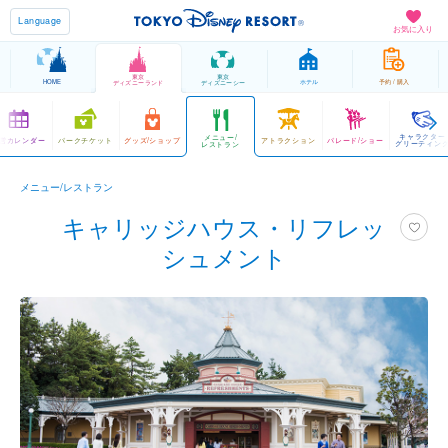
Language
お気に入り
東京
東京
HOME
ホテル
予約 / 購入
ディズニーランド
ディズニーシー
キャラクター
メニュー/
営カレンダー
パークチケット
グッズ/ショップ
アトラクション
パレード/ショー
グリーティン
レストラン
メニュー/レストラン
キャリッジハウス・リフレッ
シュメント