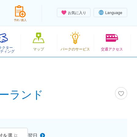
お気に入り
Language
予約 / 購入
ラクター
マップ
パークのサービス
交通アクセス
ティング
ズニーランド
付を選ぶ
翌日