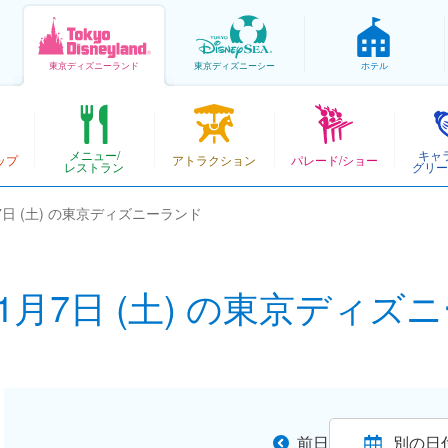
東京
ディズニーランド
東京
ディズニーシー
ホテル
メニュー/
キャ
ップ
アトラクション
パレード/ショー
レストラン
グリー
月7日 (土) の東京ディズニーランド
11月7日 (土) の東京ディ
前日
別の日