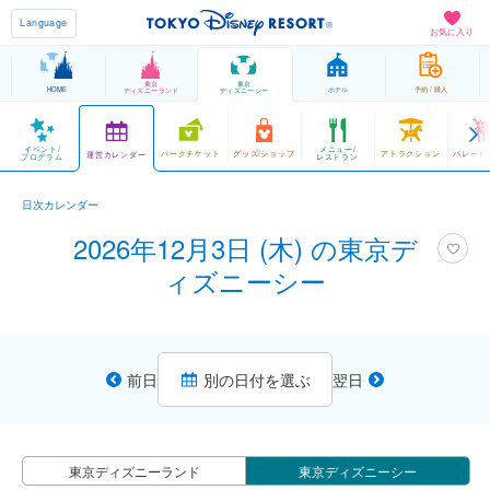
Language
お気に入り
東京
東京
HOME
ホテル
予約 / 購入
ディズニーランド
ディズニーシー
イベント/
メニュー/
パークチケット
グッズ/ショップ
アトラクション
パレード
運営カレンダー
プログラム
レストラン
日次カレンダー
2026年12月3日 (木) の東京デ
ィズニーシー
前日
別の日付を選ぶ
翌日
東京ディズニーランド
東京ディズニーシー