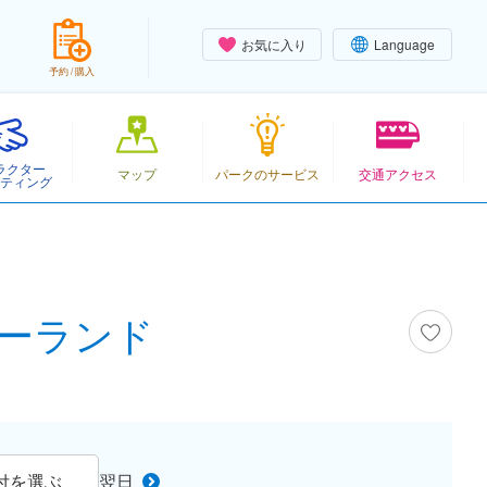
お気に入り
Language
予約 / 購入
ラクター
マップ
パークのサービス
交通アクセス
ティング
ズニーランド
付を選ぶ
翌日