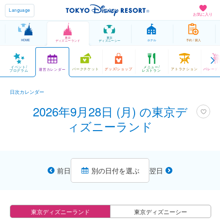
Language
お気に入り
東京
東京
HOME
ホテル
予約 / 購入
ディズニーランド
ディズニーシー
イベント/
メニュー/
パークチケット
グッズ/ショップ
アトラクション
パレード
運営カレンダー
プログラム
レストラン
日次カレンダー
2026年9月28日 (月) の東京デ
ィズニーランド
前日
別の日付を選ぶ
翌日
東京ディズニーランド
東京ディズニーシー