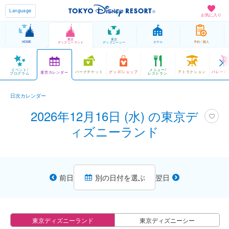
Language
お気に入り
東京
東京
HOME
ホテル
予約 / 購入
ディズニーランド
ディズニーシー
イベント/
メニュー/
パークチケット
グッズ/ショップ
アトラクション
パレード
運営カレンダー
プログラム
レストラン
日次カレンダー
2026年12月16日 (水) の東京デ
ィズニーランド
前日
別の日付を選ぶ
翌日
東京ディズニーランド
東京ディズニーシー