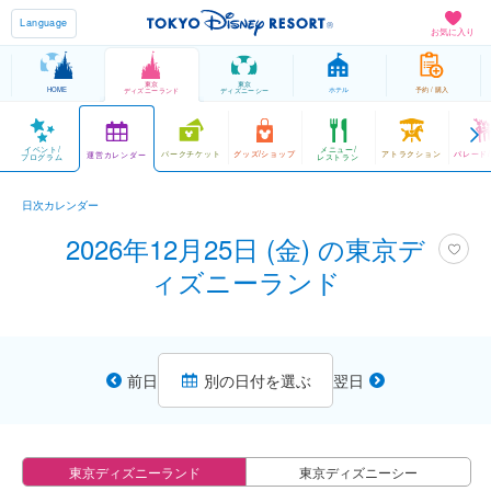
Language
お気に入り
東京
東京
HOME
ホテル
予約 / 購入
ディズニーランド
ディズニーシー
イベント/
メニュー/
パークチケット
グッズ/ショップ
アトラクション
パレード
運営カレンダー
プログラム
レストラン
日次カレンダー
2026年12月25日 (金) の東京デ
ィズニーランド
前日
別の日付を選ぶ
翌日
東京ディズニーランド
東京ディズニーシー