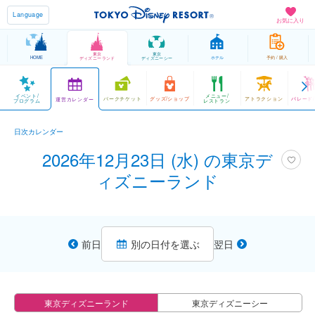
Language
お気に入り
東京
東京
HOME
ホテル
予約 / 購入
ディズニーランド
ディズニーシー
イベント/
メニュー/
パークチケット
グッズ/ショップ
アトラクション
パレード
運営カレンダー
プログラム
レストラン
日次カレンダー
2026年12月23日 (水) の東京デ
ィズニーランド
前日
別の日付を選ぶ
翌日
東京ディズニーランド
東京ディズニーシー