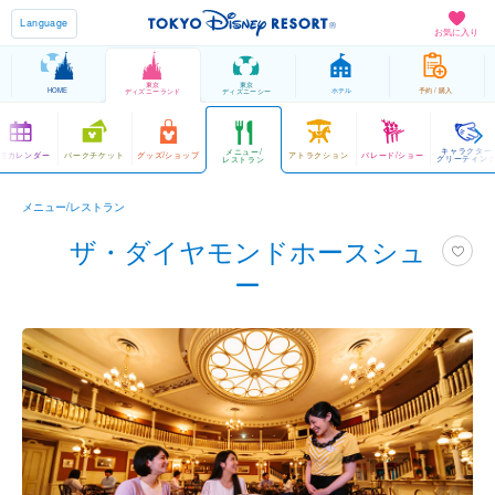
Language
お気に入り
東京
東京
HOME
ホテル
予約 / 購入
ディズニーランド
ディズニーシー
キャラクター
メニュー/
営カレンダー
パークチケット
グッズ/ショップ
アトラクション
パレード/ショー
グリーティン
レストラン
メニュー/レストラン
ザ・ダイヤモンドホースシュ
ー