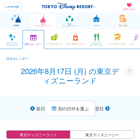
Language
お気に入り
東京
東京
HOME
ホテル
予約 / 購入
ディズニーランド
ディズニーシー
イベント/
メニュー/
パークチケット
グッズ/ショップ
アトラクション
パレード
運営カレンダー
プログラム
レストラン
日次カレンダー
2026年8月17日 (月) の東京デ
ィズニーランド
前日
別の日付を選ぶ
翌日
東京ディズニーランド
東京ディズニーシー