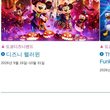
도쿄디즈니랜드
도
디즈니 핼러윈
Th
Funk
2026년 9월 16일~10월 31일
2026