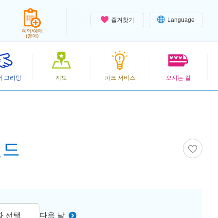
즐겨찾기
Language
예약/예매
(영어)
터 그리팅
지도
파크 서비스
오시는 길
랜드
짜 선택
다음 날