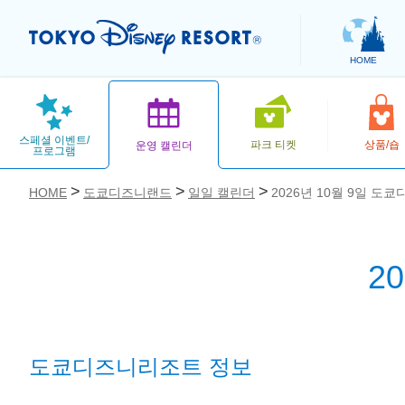
HOME
스페셜 이벤트/
파크 티켓
상품/숍
운영 캘린더
프로그램
HOME
도쿄디즈니랜드
일일 캘린더
2026년 10월 9일 도
2
お気に入り
도쿄디즈니리조트 정보