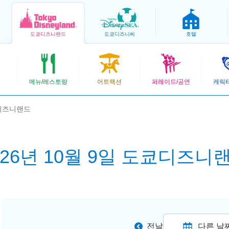
도쿄
디즈니랜드
도쿄
디즈니씨
호텔
메뉴/레스토랑
어트랙션
퍼레이드/공연
캐릭
쿄디즈니랜드
026년 10월 9일 도쿄디즈니
전날
다른 날