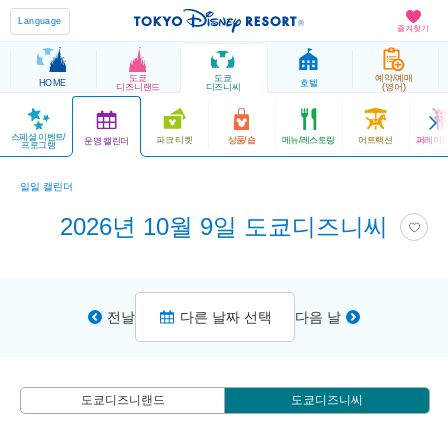
Language
즐겨찾기
도쿄
도쿄
예약/예매
HOME
호텔
디즈니랜드
디즈니씨
(영어)
스페셜 이벤트/
파크 티켓
상품/숍
메뉴/레스토랑
어트랙션
퍼레이드
운영 캘린더
프로그램
일일 캘린더
2026년 10월 9일 도쿄디즈니씨
전날
다른 날짜 선택
다음 날
도쿄디즈니랜드
도쿄디즈니씨