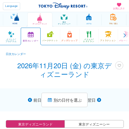
Language
お気に入り
東京
東京
HOME
ホテル
予約 / 購入
ディズニーランド
ディズニーシー
イベント/
メニュー/
パークチケット
グッズ/ショップ
アトラクション
パレード
運営カレンダー
プログラム
レストラン
日次カレンダー
2026年11月20日 (金) の東京デ
ィズニーランド
前日
別の日付を選ぶ
翌日
東京ディズニーランド
東京ディズニーシー