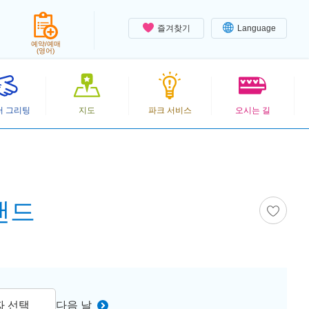
즐겨찾기
Language
예약/예매
(영어)
터 그리팅
지도
파크 서비스
오시는 길
랜드
짜 선택
다음 날