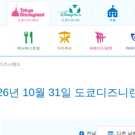
도쿄
디즈니랜드
도쿄
디즈니씨
호텔
메뉴/레스토랑
어트랙션
퍼레이드/공연
캐릭
도쿄디즈니랜드
026년 10월 31일 도쿄디즈니
전날
다른 날