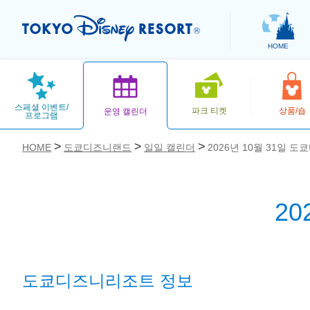
HOME
스페셜 이벤트/
파크 티켓
상품/숍
운영 캘린더
프로그램
HOME
도쿄디즈니랜드
일일 캘린더
2026년 10월 31일 
2
お気に入り
도쿄디즈니리조트 정보