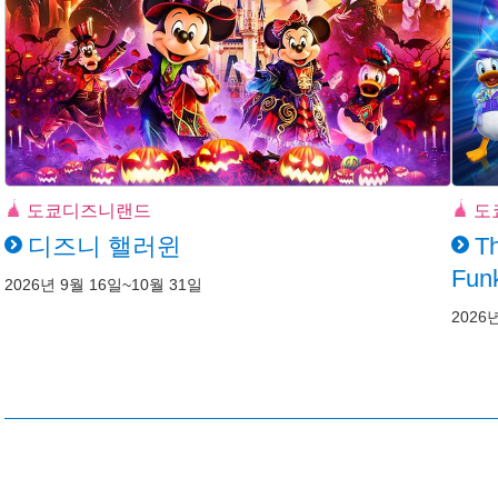
도쿄디즈니랜드
도
디즈니 핼러윈
Th
Funk
2026년 9월 16일~10월 31일
2026