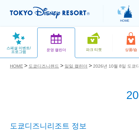
HOME
스페셜 이벤트/
파크 티켓
상품/숍
운영 캘린더
프로그램
HOME
도쿄디즈니랜드
일일 캘린더
2026년 10월 8일 도
2
お気に入り
도쿄디즈니리조트 정보