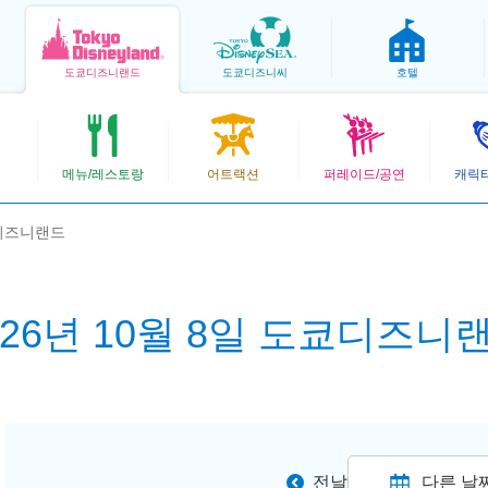
도쿄
디즈니랜드
도쿄
디즈니씨
호텔
메뉴/레스토랑
어트랙션
퍼레이드/공연
캐릭
쿄디즈니랜드
026년 10월 8일 도쿄디즈니
전날
다른 날