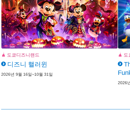
도쿄디즈니랜드
도
디즈니 핼러윈
Th
Funk
2026년 9월 16일~10월 31일
2026