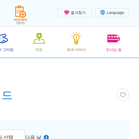
즐겨찾기
Language
예약/예매
(영어)
터 그리팅
지도
파크 서비스
오시는 길
랜드
짜 선택
다음 날