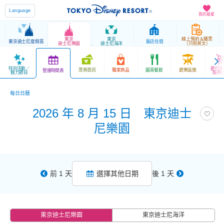
Language
我的最愛
東京
東京
線上預約＆購票
東京迪士尼度假區
飯店住宿
迪士尼樂園
迪士尼海洋
（只用英文）
特別活動／
遊行表
票券資訊
獨家商品
園區餐飲
遊樂設施
營運時間表
魅力節目
娛樂
每日日曆
2026 年 8 月 15 日 東京迪士
尼樂園
前 1 天
選擇其他日期
後 1 天
東京迪士尼樂園
東京迪士尼海洋