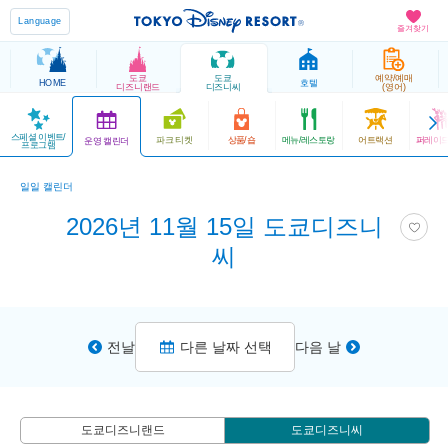
Language
즐겨찾기
도쿄
도쿄
예약/예매
HOME
호텔
디즈니랜드
디즈니씨
(영어)
스페셜 이벤트/
파크 티켓
상품/숍
메뉴/레스토랑
어트랙션
퍼레이드
운영 캘린더
프로그램
일일 캘린더
2026년 11월 15일 도쿄디즈니
씨
전날
다른 날짜 선택
다음 날
도쿄디즈니랜드
도쿄디즈니씨