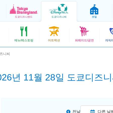
도쿄
디즈니랜드
도쿄
디즈니씨
호텔
메뉴/레스토랑
어트랙션
퍼레이드/공연
캐릭
디즈니씨
026년 11월 28일 도쿄디즈
전날
다른 날