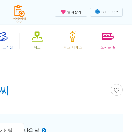
즐겨찾기
Language
예약/예매
(영어)
터 그리팅
지도
파크 서비스
오시는 길
니씨
짜 선택
다음 날