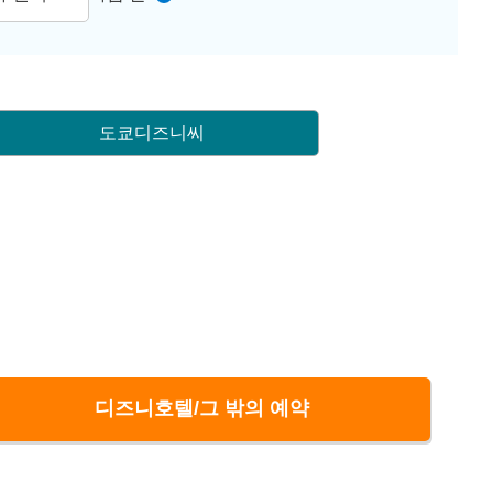
도쿄디즈니씨
디즈니호텔/그 밖의 예약