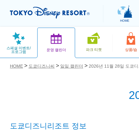
HOME
스페셜 이벤트/
파크 티켓
상품/숍
운영 캘린더
프로그램
HOME
도쿄디즈니씨
일일 캘린더
2026년 11월 28일 도쿄
2
お気に入り
도쿄디즈니리조트 정보