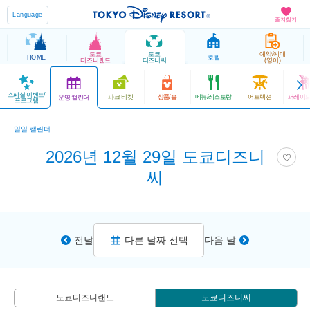
Language
즐겨찾기
도쿄
도쿄
예약/예매
HOME
호텔
디즈니랜드
디즈니씨
(영어)
스페셜 이벤트/
파크 티켓
상품/숍
메뉴/레스토랑
어트랙션
퍼레이드
운영 캘린더
프로그램
일일 캘린더
2026년 12월 29일 도쿄디즈니
씨
전날
다른 날짜 선택
다음 날
도쿄디즈니랜드
도쿄디즈니씨