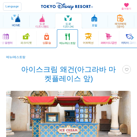
Language
즐겨찾기
도쿄
도쿄
예약/예매
HOME
호텔
디즈니랜드
디즈니씨
(영어)
운영 캘린더
파크 티켓
상품/숍
어트랙션
퍼레이드/공연
캐릭터 그리
메뉴/레스토랑
메뉴/레스토랑
아이스크림 왜건(아그라바 마
켓플레이스 앞)