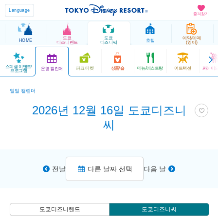
Language
즐겨찾기
도쿄
도쿄
예약/예매
HOME
호텔
디즈니랜드
디즈니씨
(영어)
스페셜 이벤트/
파크 티켓
상품/숍
메뉴/레스토랑
어트랙션
퍼레이드
운영 캘린더
프로그램
일일 캘린더
2026년 12월 16일 도쿄디즈니
씨
전날
다른 날짜 선택
다음 날
도쿄디즈니랜드
도쿄디즈니씨