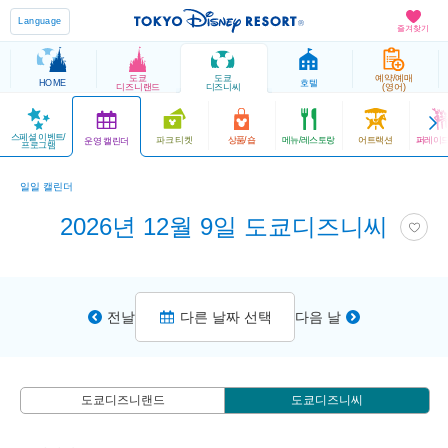
Language
즐겨찾기
도쿄
도쿄
예약/예매
HOME
호텔
디즈니랜드
디즈니씨
(영어)
스페셜 이벤트/
파크 티켓
상품/숍
메뉴/레스토랑
어트랙션
퍼레이드
운영 캘린더
프로그램
일일 캘린더
2026년 12월 9일 도쿄디즈니씨
전날
다른 날짜 선택
다음 날
도쿄디즈니랜드
도쿄디즈니씨