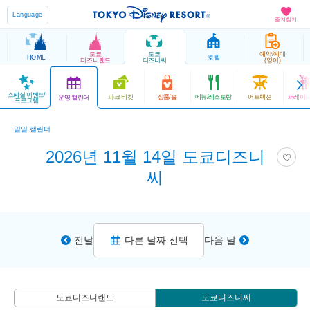
Language
즐겨찾기
도쿄
도쿄
예약/예매
HOME
호텔
디즈니랜드
디즈니씨
(영어)
스페셜 이벤트/
파크 티켓
상품/숍
메뉴/레스토랑
어트랙션
퍼레이드
운영 캘린더
프로그램
일일 캘린더
2026년 11월 14일 도쿄디즈니
씨
전날
다른 날짜 선택
다음 날
도쿄디즈니랜드
도쿄디즈니씨