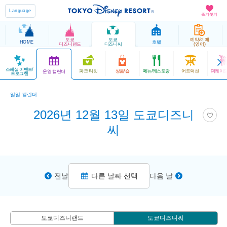
Language
즐겨찾기
도쿄
도쿄
예약/예매
HOME
호텔
디즈니랜드
디즈니씨
(영어)
스페셜 이벤트/
파크 티켓
상품/숍
메뉴/레스토랑
어트랙션
퍼레이드
운영 캘린더
프로그램
일일 캘린더
2026년 12월 13일 도쿄디즈니
씨
전날
다른 날짜 선택
다음 날
도쿄디즈니랜드
도쿄디즈니씨