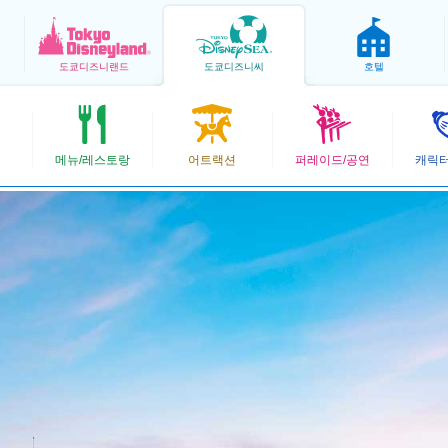
도쿄
디즈니랜드
도쿄
디즈니씨
호텔
메뉴/레스토랑
어트랙션
퍼레이드/공연
캐릭터