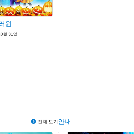
러윈
10월 31일
안내
전체 보기