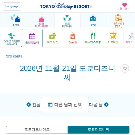
Language
즐겨찾기
도쿄
도쿄
예약/예매
HOME
호텔
디즈니랜드
디즈니씨
(영어)
스페셜 이벤트/
파크 티켓
상품/숍
메뉴/레스토랑
어트랙션
퍼레이드
운영 캘린더
프로그램
일일 캘린더
2026년 11월 21일 도쿄디즈니
씨
전날
다른 날짜 선택
다음 날
도쿄디즈니랜드
도쿄디즈니씨