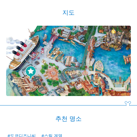
지도
추천 명소
#도쿄디즈니씨
#스릴 계열