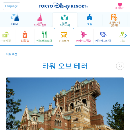
Language
즐겨찾기
도쿄
도쿄
예약/예매
HOME
호텔
디즈니랜드
디즈니씨
(영어)
파크 티켓
상품/숍
메뉴/레스토랑
퍼레이드/공연
캐릭터 그리팅
지도
어트랙션
어트랙션
타워 오브 테러