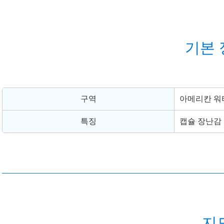
기본 
구역
아메리칸 워
특징
캡슐 장난감
지