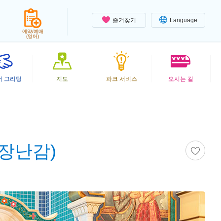
즐겨찾기
Language
예약/예매
(영어)
터 그리팅
지도
파크 서비스
오시는 길
장난감)