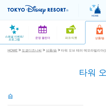
HOME
스페셜 이벤트/
운영 캘린더
파크 티켓
상품/숍
프로그램
HOME
도쿄디즈니씨
상품/숍
타워 오브 테러 메모라빌리아(
타워 
お気に入り
숍