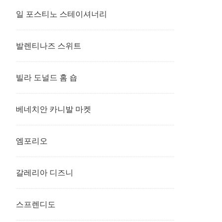
일 포스티노 스테이셔너리
발렌티나즈 스위트
빌라 도널드 홈 숍
베네치안 카니발 마켓
엠포리오
갈레리아 디즈니
스프렌디도