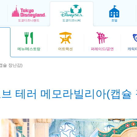
도쿄
디즈니랜드
도쿄
디즈니씨
호텔
메뉴/레스토랑
어트랙션
퍼레이드/공연
캐릭
캡슐 장난감)
오브 테러 메모라빌리아(캡슐 