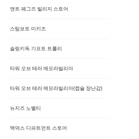
앤트 페그즈 빌리지 스토어
스팀보트 미키즈
슬링키독 기프트 트롤리
타워 오브 테러 메모라빌리아
타워 오브 테러 메모라빌리아(캡슐 장난감)
뉴지즈 노벨티
맥덕스 디파트먼트 스토어