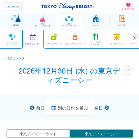
Language
お気に入り
東京
東京
HOME
ホテル
予約 / 購入
ディズニーランド
ディズニーシー
イベント/
メニュー/
パークチケット
グッズ/ショップ
アトラクション
パレード
運営カレンダー
プログラム
レストラン
日次カレンダー
2026年12月30日 (水) の東京デ
ィズニーシー
前日
別の日付を選ぶ
翌日
東京ディズニーランド
東京ディズニーシー