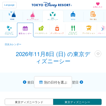
Language
お気に入り
東京
東京
HOME
ホテル
予約 / 購入
ディズニーランド
ディズニーシー
イベント/
メニュー/
パークチケット
グッズ/ショップ
アトラクション
パレード
運営カレンダー
プログラム
レストラン
日次カレンダー
2026年11月8日 (日) の東京デ
ィズニーシー
前日
別の日付を選ぶ
翌日
東京ディズニーランド
東京ディズニーシー