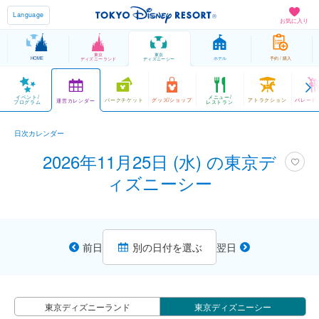
Language
お気に入り
東京
東京
HOME
ホテル
予約 / 購入
ディズニーランド
ディズニーシー
イベント/
メニュー/
パークチケット
グッズ/ショップ
アトラクション
パレード
運営カレンダー
プログラム
レストラン
日次カレンダー
2026年11月25日 (水) の東京デ
ィズニーシー
前日
別の日付を選ぶ
翌日
東京ディズニーランド
東京ディズニーシー