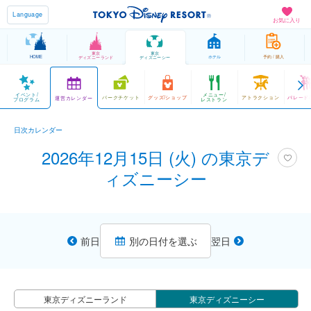
Language
お気に入り
東京
東京
HOME
ホテル
予約 / 購入
ディズニーランド
ディズニーシー
イベント/
メニュー/
パークチケット
グッズ/ショップ
アトラクション
パレード
運営カレンダー
プログラム
レストラン
日次カレンダー
2026年12月15日 (火) の東京デ
ィズニーシー
前日
別の日付を選ぶ
翌日
東京ディズニーランド
東京ディズニーシー