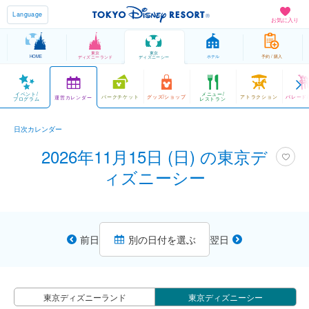
Language
お気に入り
東京
東京
HOME
ホテル
予約 / 購入
ディズニーランド
ディズニーシー
イベント/
メニュー/
パークチケット
グッズ/ショップ
アトラクション
パレード
運営カレンダー
プログラム
レストラン
日次カレンダー
2026年11月15日 (日) の東京デ
ィズニーシー
前日
別の日付を選ぶ
翌日
東京ディズニーランド
東京ディズニーシー