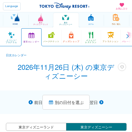
Language
お気に入り
東京
東京
HOME
ホテル
予約 / 購入
ディズニーランド
ディズニーシー
イベント/
メニュー/
パークチケット
グッズ/ショップ
アトラクション
パレード
運営カレンダー
プログラム
レストラン
日次カレンダー
2026年11月26日 (木) の東京デ
ィズニーシー
前日
別の日付を選ぶ
翌日
東京ディズニーランド
東京ディズニーシー