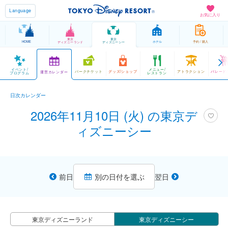
Language
お気に入り
東京
東京
HOME
ホテル
予約 / 購入
ディズニーランド
ディズニーシー
イベント/
メニュー/
パークチケット
グッズ/ショップ
アトラクション
パレード
運営カレンダー
プログラム
レストラン
日次カレンダー
2026年11月10日 (火) の東京デ
ィズニーシー
前日
別の日付を選ぶ
翌日
東京ディズニーランド
東京ディズニーシー